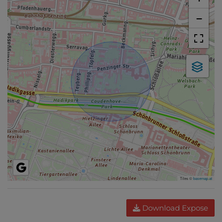
−
Tiles ©
basemap.at
Download Expose