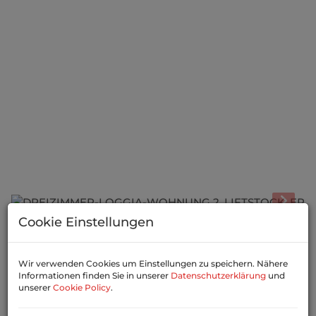
Cookie Einstellungen
Beschreibung
Wir verwenden Cookies um Einstellungen zu speichern. Nähere
Diese helle Wohnung in 1140 Wien überzeugt durch
Informationen finden Sie in unserer
Datenschutzerklärung
und
ihre ruhige Nord-Süd-Ausrichtung sowie die begehrte
unserer
Cookie Policy
.
Lage in unmittelbarer Nähe zu Schloss Schönbrunn.