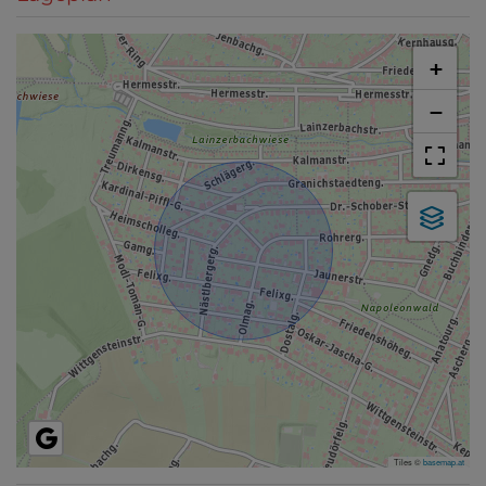
+
−
Tiles ©
basemap.at