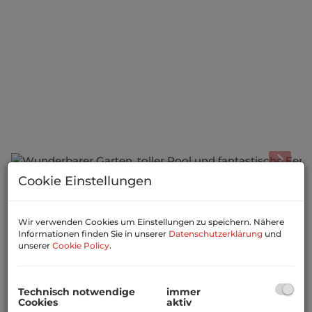
Cookie Einstellungen
Beschreibung
Wir verwenden Cookies um Einstellungen zu speichern. Nähere
In unmittelbarer Umgebung der Katholischen Kirche
Informationen finden Sie in unserer
Datenschutzerklärung
und
St. Hubertus oder auch des Lainzer Tores
unserer
Cookie Policy
.
Dieses in die Jahre gekommene Haus wird von einem
großzügigen Garten umgeben und Sie können einen
Technisch notwendige
immer
tollen Ausblick bis ins Zentrum Wiens genießen.
Cookies
aktiv