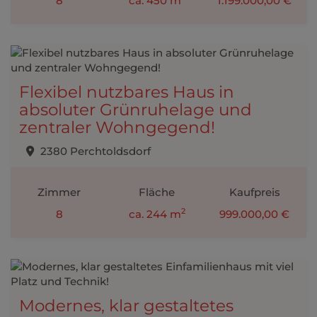
8
ca. 450 m
1.199.000,00 €
Flexibel nutzbares Haus in
absoluter Grünruhelage und
zentraler Wohngegend!
2380 Perchtoldsdorf
Zimmer
Fläche
Kaufpreis
2
8
ca. 244 m
999.000,00 €
Modernes, klar gestaltetes