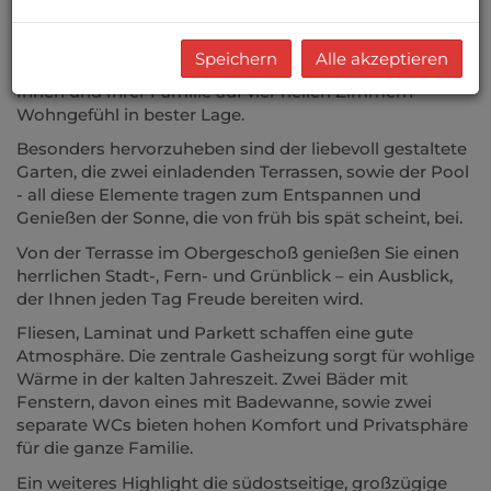
Sanierung ist eine Möglichkeit - Abbruch eine
martialische, aber ebenfalls vorstellbare Alternative!
Speichern
Alle akzeptieren
Das Einfamilienhaus bietet mit 150 m² Wohnfläche
Ihnen und Ihrer Familie auf vier hellen Zimmern
Wohngefühl in bester Lage.
Besonders hervorzuheben sind der liebevoll gestaltete
Garten, die zwei einladenden Terrassen, sowie der Pool
- all diese Elemente tragen zum Entspannen und
Genießen der Sonne, die von früh bis spät scheint, bei.
Von der Terrasse im Obergeschoß genießen Sie einen
herrlichen Stadt-, Fern- und Grünblick – ein Ausblick,
der Ihnen jeden Tag Freude bereiten wird.
Fliesen, Laminat und Parkett schaffen eine gute
Atmosphäre. Die zentrale Gasheizung sorgt für wohlige
Wärme in der kalten Jahreszeit. Zwei Bäder mit
Fenstern, davon eines mit Badewanne, sowie zwei
separate WCs bieten hohen Komfort und Privatsphäre
für die ganze Familie.
Ein weiteres Highlight die südostseitige, großzügige