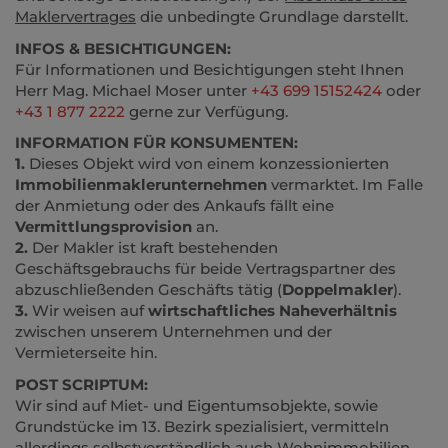
Maklervertrages
die unbedingte Grundlage darstellt.
INFOS & BESICHTIGUNGEN:
Für Informationen und Besichtigungen steht Ihnen
Herr Mag. Michael Moser unter
+43 699 15152424
oder
+43 1 877 2222
gerne zur Verfügung.
INFORMATION FÜR KONSUMENTEN:
1.
Dieses Objekt wird von einem konzessionierten
Immobilienmaklerunternehmen
vermarktet. Im Falle
der Anmietung oder des Ankaufs fällt eine
Vermittlungsprovision
an.
2.
Der Makler ist kraft bestehenden
Geschäftsgebrauchs für beide Vertragspartner des
abzuschließenden Geschäfts tätig (
Doppelmakler
).
3.
Wir weisen auf
wirtschaftliches Naheverhältnis
zwischen unserem Unternehmen und der
Vermieterseite hin.
POST SCRIPTUM:
Wir sind auf Miet- und Eigentumsobjekte, sowie
Grundstücke im 13. Bezirk spezialisiert, vermitteln
allerdings selbstverständlich auch Wohnimmobilien